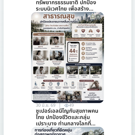
ทรัพยากรธรรมชาติ ปกป้อง
ระบบนิเวศไทย เพื่อสร้าง
ภูมิคุ้มกันต่อวิกฤตภูมิอากาศ
(สาขาการจัดการ
ทรัพยากรธรรมชาติ)
30 มิ.ย. 69
49
ซูเปอร์เอลนีโญกับสุขภาพคน
ไทย ปกป้องชีวิตและกลุ่ม
เปราะบาง ท่ามกลางโลกที่
ร้อนขึ้น (สาขาสาธารณสุข)