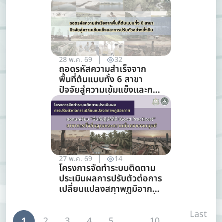
28 พ.ค. 69
32
ถอดรหัสความสำเร็จจาก
พื้นที่ต้นแบบทั้ง 6 สาขา
ปัจจัยสู่ความเข้มแข็งและการ
ปรับตัวอย่างยั่งยืน
27 พ.ค. 69
14
โครงการจัดทำระบบติดตาม
ประเมินผลการปรับตัวต่อการ
เปลี่ยนแปลงสภาพภูมิอากาศ
ถอดบทเรียน “พื้นที่ปฏิบัติที่ดี
(Good Practices)” สาขา
Last
การตั้งถิ่นฐานและความ
1
2
3
4
5
...
10
...