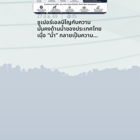
27 มิ.ย. 69
35
ซูเปอร์เอลนีโญกับความ
มั่นคงด้านน้ำของประเทศไทย
เมื่อ “น้ำ” กลายเป็นความ
เสี่ยงอันดับแรกที่ทุกภาคส่วน
ต้องร่วมรับมือ (การจัดการ
ทรัพยากรน้ำ)