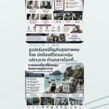
30 มิ.ย. 69
46
ซูเปอร์เอลนีโญกับสุขภาพคน
ไทย ปกป้องชีวิตและกลุ่ม
เปราะบาง ท่ามกลางโลกที่
ร้อนขึ้น (สาขาสาธารณสุข)