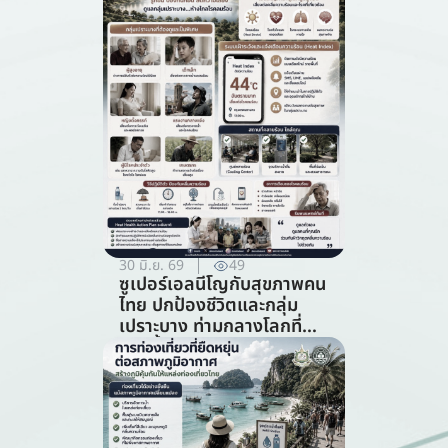
ทรัพยากรธรรมชาติ)
30 มิ.ย. 69
49
ซูเปอร์เอลนีโญกับสุขภาพคน
ไทย ปกป้องชีวิตและกลุ่ม
เปราะบาง ท่ามกลางโลกที่
ร้อนขึ้น (สาขาสาธารณสุข)