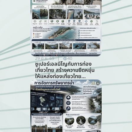
29 มิ.ย. 69
40
ซูเปอร์เอลนีโญกับการท่อง
เที่ยวไทย สร้างความยืดหยุ่น
ให้แหล่งท่องเที่ยวไทย
ท่ามกลางความท้าทายจาก
สภาพภูมิอากาศ (สาขาการ
ท่องเที่ยว)