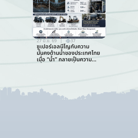
27 มิ.ย. 69
37
ซูเปอร์เอลนีโญกับความ
มั่นคงด้านน้ำของประเทศไทย
เมื่อ “น้ำ” กลายเป็นความ
เสี่ยงอันดับแรกที่ทุกภาคส่วน
ต้องร่วมรับมือ (การจัดการ
ทรัพยากรน้ำ)