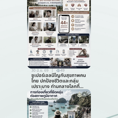
ทรัพยากรธรรมชาติ)
30 มิ.ย. 69
49
ซูเปอร์เอลนีโญกับสุขภาพคน
ไทย ปกป้องชีวิตและกลุ่ม
เปราะบาง ท่ามกลางโลกที่
ร้อนขึ้น (สาขาสาธารณสุข)