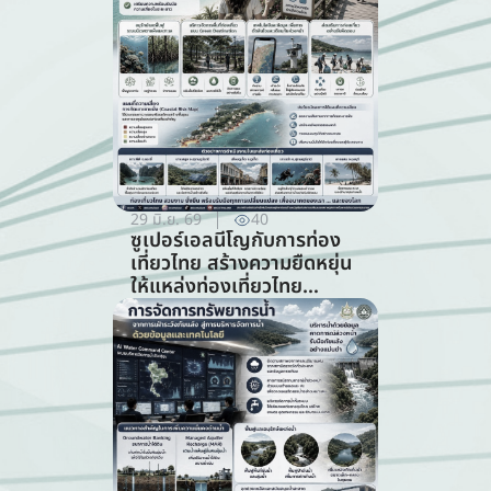
29 มิ.ย. 69
40
ซูเปอร์เอลนีโญกับการท่อง
เที่ยวไทย สร้างความยืดหยุ่น
ให้แหล่งท่องเที่ยวไทย
ท่ามกลางความท้าทายจาก
สภาพภูมิอากาศ (สาขาการ
ท่องเที่ยว)