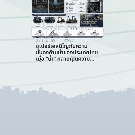
27 มิ.ย. 69
37
ซูเปอร์เอลนีโญกับความ
มั่นคงด้านน้ำของประเทศไทย
เมื่อ “น้ำ” กลายเป็นความ
เสี่ยงอันดับแรกที่ทุกภาคส่วน
ต้องร่วมรับมือ (การจัดการ
ทรัพยากรน้ำ)