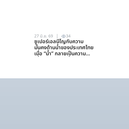
27 มิ.ย. 69
34
ซูเปอร์เอลนีโญกับความ
มั่นคงด้านน้ำของประเทศไทย
เมื่อ “น้ำ” กลายเป็นความ
เสี่ยงอันดับแรกที่ทุกภาคส่วน
ต้องร่วมรับมือ (การจัดการ
ทรัพยากรน้ำ)