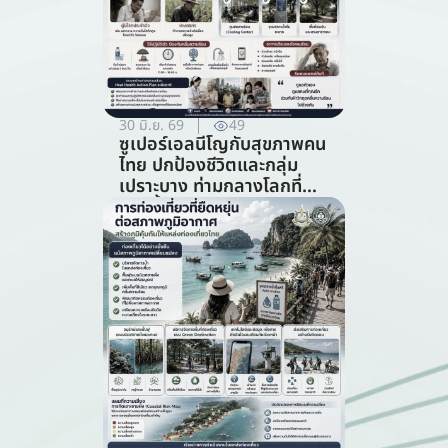
30 มิ.ย. 69
49
ซูเปอร์เอลนีโญกับสุขภาพคน
ไทย ปกป้องชีวิตและกลุ่ม
เปราะบาง ท่ามกลางโลกที่
ร้อนขึ้น (สาขาสาธารณสุข)