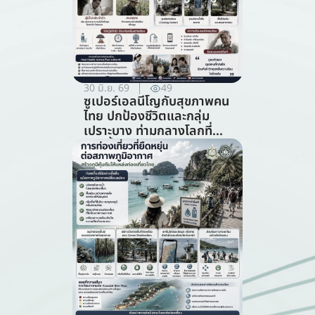
30 มิ.ย. 69
49
ซูเปอร์เอลนีโญกับสุขภาพคน
ไทย ปกป้องชีวิตและกลุ่ม
เปราะบาง ท่ามกลางโลกที่
ร้อนขึ้น (สาขาสาธารณสุข)