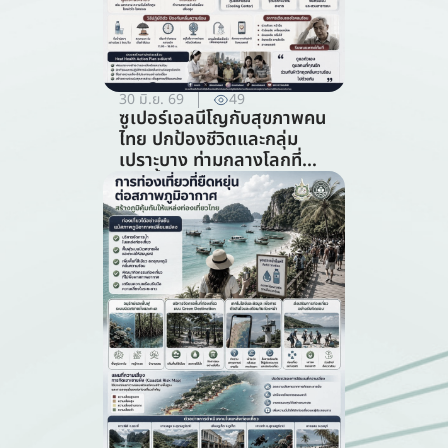
30 มิ.ย. 69
49
ซูเปอร์เอลนีโญกับสุขภาพคน
ไทย ปกป้องชีวิตและกลุ่ม
เปราะบาง ท่ามกลางโลกที่
ร้อนขึ้น (สาขาสาธารณสุข)