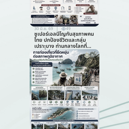
30 มิ.ย. 69
49
ซูเปอร์เอลนีโญกับสุขภาพคน
ไทย ปกป้องชีวิตและกลุ่ม
เปราะบาง ท่ามกลางโลกที่
ร้อนขึ้น (สาขาสาธารณสุข)