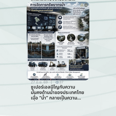
ท่ามกลางความท้าทายจาก
สภาพภูมิอากาศ (สาขาการ
ท่องเที่ยว)
27 มิ.ย. 69
37
ซูเปอร์เอลนีโญกับความ
มั่นคงด้านน้ำของประเทศไทย
เมื่อ “น้ำ” กลายเป็นความ
เสี่ยงอันดับแรกที่ทุกภาคส่วน
ต้องร่วมรับมือ (การจัดการ
ทรัพยากรน้ำ)