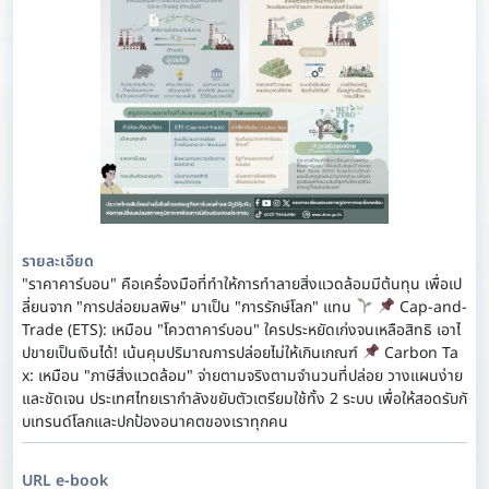
รายละเอียด
"ราคาคาร์บอน" คือเครื่องมือที่ทำให้การทำลายสิ่งแวดล้อมมีต้นทุน เพื่อเป
ลี่ยนจาก "การปล่อยมลพิษ" มาเป็น "การรักษ์โลก" แทน
Cap-and-
Trade (ETS): เหมือน "โควตาคาร์บอน" ใครประหยัดเก่งจนเหลือสิทธิ เอาไ
ปขายเป็นเงินได้! เน้นคุมปริมาณการปล่อยไม่ให้เกินเกณฑ์
Carbon Ta
x: เหมือน "ภาษีสิ่งแวดล้อม" จ่ายตามจริงตามจำนวนที่ปล่อย วางแผนง่าย
และชัดเจน ประเทศไทยเรากำลังขยับตัวเตรียมใช้ทั้ง 2 ระบบ เพื่อให้สอดรับกั
บเทรนด์โลกและปกป้องอนาคตของเราทุกคน
URL e-book