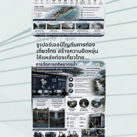
29 มิ.ย. 69
40
ซูเปอร์เอลนีโญกับการท่อง
เที่ยวไทย สร้างความยืดหยุ่น
ให้แหล่งท่องเที่ยวไทย
ท่ามกลางความท้าทายจาก
สภาพภูมิอากาศ (สาขาการ
ท่องเที่ยว)