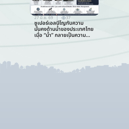
27 มิ.ย. 69
37
ซูเปอร์เอลนีโญกับความ
มั่นคงด้านน้ำของประเทศไทย
เมื่อ “น้ำ” กลายเป็นความ
เสี่ยงอันดับแรกที่ทุกภาคส่วน
ต้องร่วมรับมือ (การจัดการ
ทรัพยากรน้ำ)