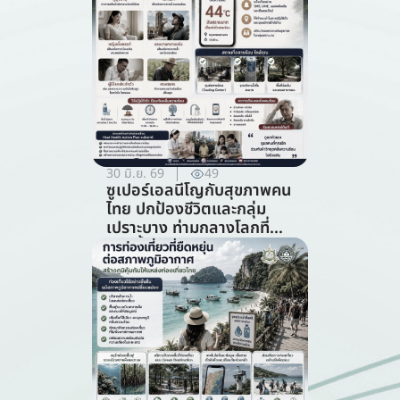
30 มิ.ย. 69
49
ซูเปอร์เอลนีโญกับสุขภาพคน
ไทย ปกป้องชีวิตและกลุ่ม
เปราะบาง ท่ามกลางโลกที่
ร้อนขึ้น (สาขาสาธารณสุข)