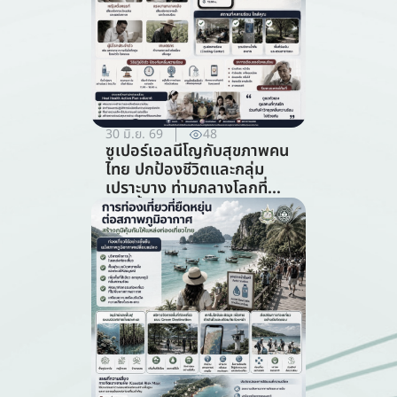
30 มิ.ย. 69
48
ซูเปอร์เอลนีโญกับสุขภาพคน
ไทย ปกป้องชีวิตและกลุ่ม
เปราะบาง ท่ามกลางโลกที่
ร้อนขึ้น (สาขาสาธารณสุข)