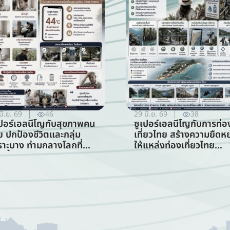
มิ.ย. 69
46
29 มิ.ย. 69
38
เปอร์เอลนีโญกับสุขภาพคน
ซูเปอร์เอลนีโญกับการท่อ
ย ปกป้องชีวิตและกลุ่ม
เที่ยวไทย สร้างความยืดหยุ
ราะบาง ท่ามกลางโลกที่
ให้แหล่งท่องเที่ยวไทย
อนขึ้น (สาขาสาธารณสุข)
ท่ามกลางความท้าทายจาก
สภาพภูมิอากาศ (สาขากา
ท่องเที่ยว)