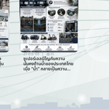
27 มิ.ย. 69
35
ง
ซูเปอร์เอลนีโญกับความ
่น
มั่นคงด้านน้ำของประเทศไทย
เมื่อ “น้ำ” กลายเป็นความ
เสี่ยงอันดับแรกที่ทุกภาคส่วน
ร
ต้องร่วมรับมือ (การจัดการ
ทรัพยากรน้ำ)