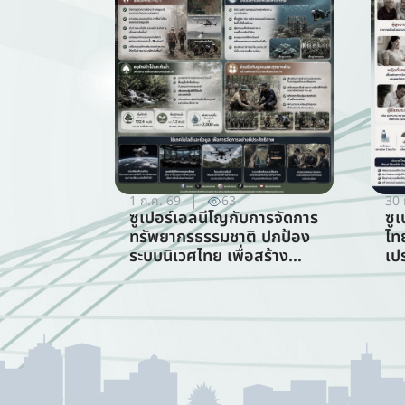
1 ก.ค. 69
63
30 
ซูเปอร์เอลนีโญกับการจัดการ
ซู
ทรัพยากรธรรมชาติ ปกป้อง
ไท
ระบบนิเวศไทย เพื่อสร้าง
เป
ภูมิคุ้มกันต่อวิกฤตภูมิอากาศ
ร้
(สาขาการจัดการ
ทรัพยากรธรรมชาติ)