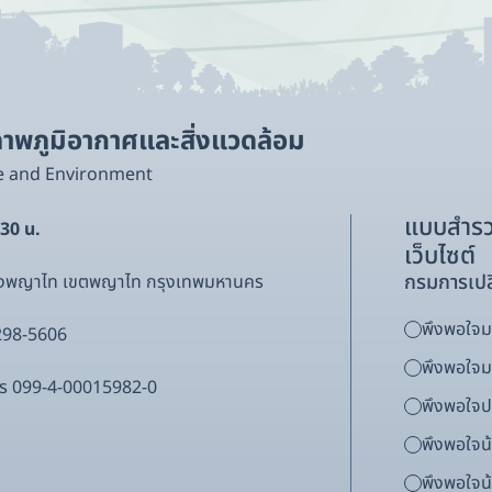
พภูมิอากาศและสิ่งแวดล้อม
e and Environment
แบบสำรว
.30 น.
เว็บไซต์
กรมการเปล
ขวงพญาไท เขตพญาไท กรุงเทพมหานคร
พึงพอใจมา
298-5606
พึงพอใจ
ากร 099-4-00015982-0
พึงพอใจ
พึงพอใจน
พึงพอใจน้