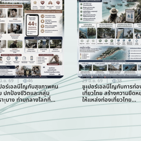
มิ.ย. 69
46
29 มิ.ย. 69
38
เปอร์เอลนีโญกับสุขภาพคน
ซูเปอร์เอลนีโญกับการท่อ
ย ปกป้องชีวิตและกลุ่ม
เที่ยวไทย สร้างความยืดหยุ
ราะบาง ท่ามกลางโลกที่
ให้แหล่งท่องเที่ยวไทย
อนขึ้น (สาขาสาธารณสุข)
ท่ามกลางความท้าทายจาก
สภาพภูมิอากาศ (สาขากา
ท่องเที่ยว)