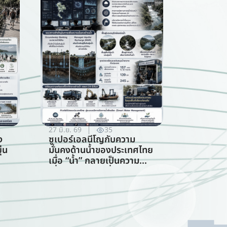
27 มิ.ย. 69
35
ง
ซูเปอร์เอลนีโญกับความ
่น
มั่นคงด้านน้ำของประเทศไทย
เมื่อ “น้ำ” กลายเป็นความ
เสี่ยงอันดับแรกที่ทุกภาคส่วน
ร
ต้องร่วมรับมือ (การจัดการ
ทรัพยากรน้ำ)