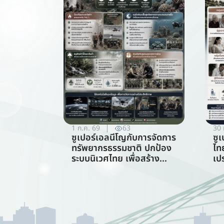
1 ก.ค. 69
63
30 
ซูเปอร์เอลนีโญกับการจัดการ
ซู
ทรัพยากรธรรมชาติ ปกป้อง
ไท
ระบบนิเวศไทย เพื่อสร้าง
เป
ภูมิคุ้มกันต่อวิกฤตภูมิอากาศ
ร้
(สาขาการจัดการ
ทรัพยากรธรรมชาติ)