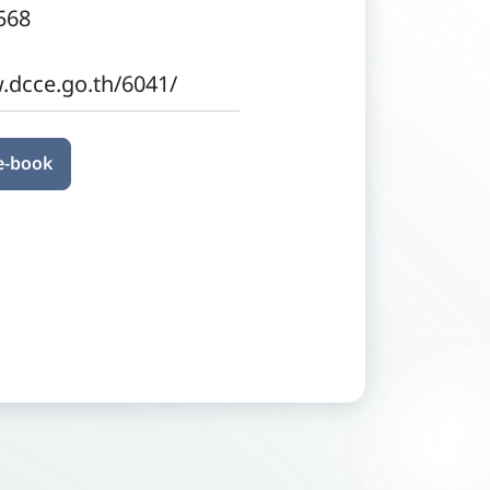
568
.dcce.go.th/6041/
 e-book