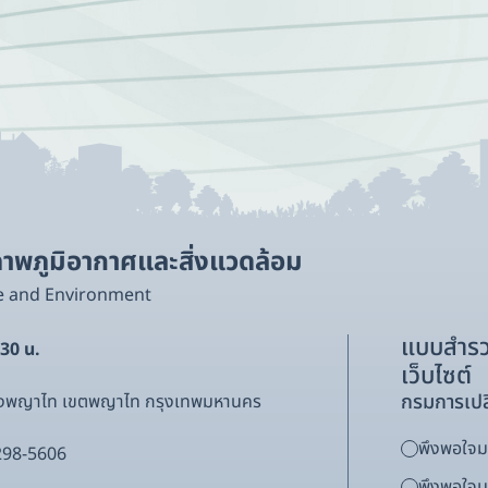
อนขึ้น (สาขาสาธารณสุข)
ท่ามกลางความท้าทายจาก
สภาพภูมิอากาศ (สาขากา
ท่องเที่ยว)
พภูมิอากาศและสิ่งแวดล้อม
e and Environment
แบบสำรว
.30 น.
เว็บไซต์
กรมการเปล
ขวงพญาไท เขตพญาไท กรุงเทพมหานคร
พึงพอใจมา
298-5606
พึงพอใจ