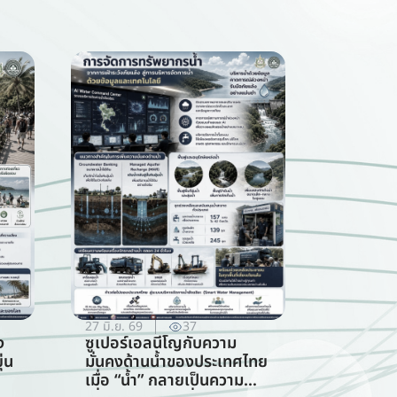
27 มิ.ย. 69
37
ง
ซูเปอร์เอลนีโญกับความ
่น
มั่นคงด้านน้ำของประเทศไทย
เมื่อ “น้ำ” กลายเป็นความ