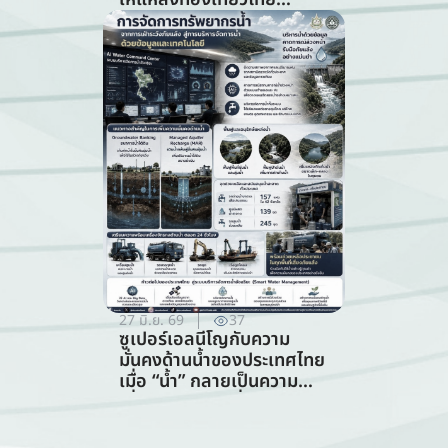
ท่ามกลางความท้าทายจาก
สภาพภูมิอากาศ (สาขาการ
ท่องเที่ยว)
27 มิ.ย. 69
37
ซูเปอร์เอลนีโญกับความ
มั่นคงด้านน้ำของประเทศไทย
เมื่อ “น้ำ” กลายเป็นความ
เสี่ยงอันดับแรกที่ทุกภาคส่วน
ต้องร่วมรับมือ (การจัดการ
ทรัพยากรน้ำ)