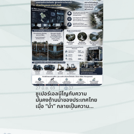
สภาพภูมิอากาศ (สาขาการ
ท่องเที่ยว)
27 มิ.ย. 69
37
ซูเปอร์เอลนีโญกับความ
มั่นคงด้านน้ำของประเทศไทย
เมื่อ “น้ำ” กลายเป็นความ
เสี่ยงอันดับแรกที่ทุกภาคส่วน
ต้องร่วมรับมือ (การจัดการ
ทรัพยากรน้ำ)