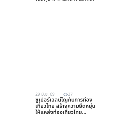
ร้อนขึ้น (สาขาสาธารณสุข)
29 มิ.ย. 69
37
ซูเปอร์เอลนีโญกับการท่อง
เที่ยวไทย สร้างความยืดหยุ่น
ให้แหล่งท่องเที่ยวไทย
ท่ามกลางความท้าทายจาก
สภาพภูมิอากาศ (สาขาการ
ท่องเที่ยว)