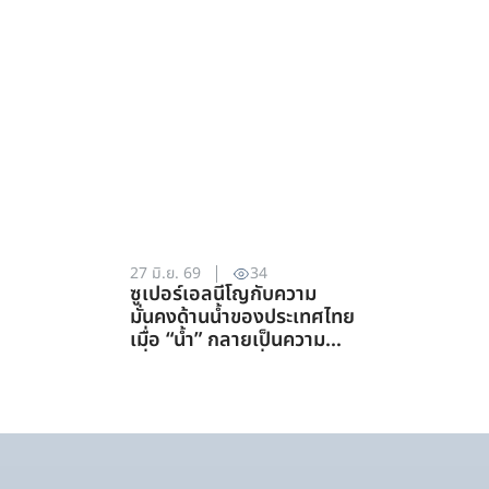
27 มิ.ย. 69
34
ซูเปอร์เอลนีโญกับความ
มั่นคงด้านน้ำของประเทศไทย
เมื่อ “น้ำ” กลายเป็นความ
เสี่ยงอันดับแรกที่ทุกภาคส่วน
ต้องร่วมรับมือ (การจัดการ
ทรัพยากรน้ำ)