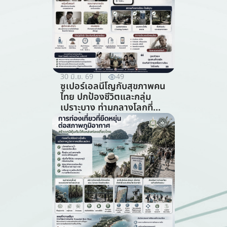
30 มิ.ย. 69
49
ซูเปอร์เอลนีโญกับสุขภาพคน
ไทย ปกป้องชีวิตและกลุ่ม
เปราะบาง ท่ามกลางโลกที่
ร้อนขึ้น (สาขาสาธารณสุข)