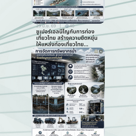
29 มิ.ย. 69
40
ซูเปอร์เอลนีโญกับการท่อง
เที่ยวไทย สร้างความยืดหยุ่น
ให้แหล่งท่องเที่ยวไทย
ท่ามกลางความท้าทายจาก
สภาพภูมิอากาศ (สาขาการ
ท่องเที่ยว)