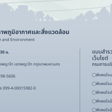
พภูมิอากาศและสิ่งแวดล้อม
e and Environment
แบบสำรว
.30 น.
เว็บไซต์
กรมการเปล
ขวงพญาไท เขตพญาไท กรุงเทพมหานคร
พึงพอใจมา
298-5606
พึงพอใจ
ากร 099-4-00015982-0
พึงพอใจ
พึงพอใจน
พึงพอใจน้