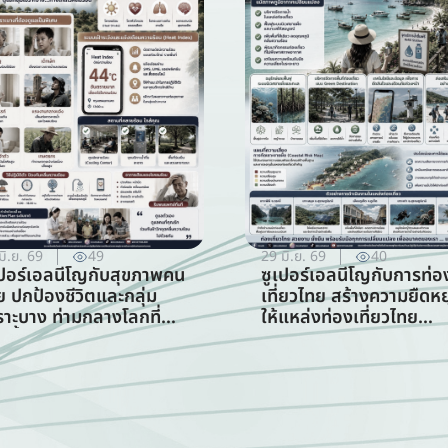
มิ.ย. 69
49
29 มิ.ย. 69
40
เปอร์เอลนีโญกับสุขภาพคน
ซูเปอร์เอลนีโญกับการท่อ
ย ปกป้องชีวิตและกลุ่ม
เที่ยวไทย สร้างความยืดหยุ
ราะบาง ท่ามกลางโลกที่
ให้แหล่งท่องเที่ยวไทย
อนขึ้น (สาขาสาธารณสุข)
ท่ามกลางความท้าทายจาก
สภาพภูมิอากาศ (สาขากา
ท่องเที่ยว)