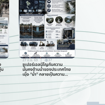
27 มิ.ย. 69
37
ง
ซูเปอร์เอลนีโญกับความ
่น
มั่นคงด้านน้ำของประเทศไทย
เมื่อ “น้ำ” กลายเป็นความ
เสี่ยงอันดับแรกที่ทุกภาคส่วน
ร
ต้องร่วมรับมือ (การจัดการ
ทรัพยากรน้ำ)