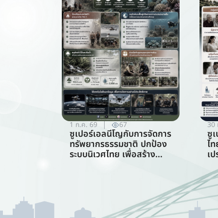
1 ก.ค. 69
67
30 
ซูเปอร์เอลนีโญกับการจัดการ
ซู
ทรัพยากรธรรมชาติ ปกป้อง
ไท
ระบบนิเวศไทย เพื่อสร้าง
เป
ภูมิคุ้มกันต่อวิกฤตภูมิอากาศ
ร้
(สาขาการจัดการ
ทรัพยากรธรรมชาติ)