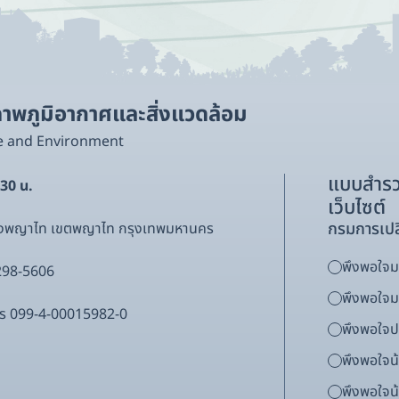
พภูมิอากาศและสิ่งแวดล้อม
e and Environment
แบบสำรว
.30 น.
เว็บไซต์
กรมการเปล
ขวงพญาไท เขตพญาไท กรุงเทพมหานคร
พึงพอใจมา
298-5606
พึงพอใจ
ากร 099-4-00015982-0
พึงพอใจ
พึงพอใจน
พึงพอใจน้