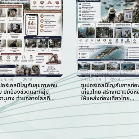
มิ.ย. 69
48
29 มิ.ย. 69
39
เปอร์เอลนีโญกับสุขภาพคน
ซูเปอร์เอลนีโญกับการท่อ
ย ปกป้องชีวิตและกลุ่ม
เที่ยวไทย สร้างความยืดหยุ
ราะบาง ท่ามกลางโลกที่
ให้แหล่งท่องเที่ยวไทย
อนขึ้น (สาขาสาธารณสุข)
ท่ามกลางความท้าทายจาก
สภาพภูมิอากาศ (สาขากา
ท่องเที่ยว)