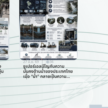
27 มิ.ย. 69
36
ง
ซูเปอร์เอลนีโญกับความ
่น
มั่นคงด้านน้ำของประเทศไทย
เมื่อ “น้ำ” กลายเป็นความ
เสี่ยงอันดับแรกที่ทุกภาคส่วน
ร
ต้องร่วมรับมือ (การจัดการ
ทรัพยากรน้ำ)