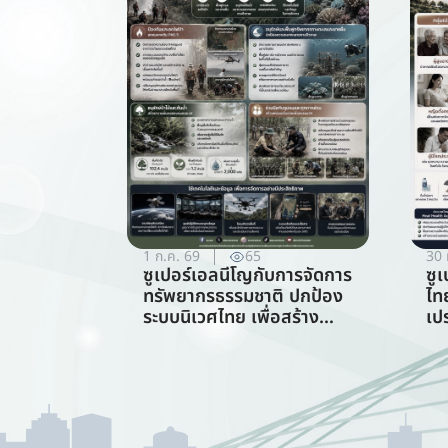
1 ก.ค. 69
65
30 
ซูเปอร์เอลนีโญกับการจัดการ
ซู
ทรัพยากรธรรมชาติ ปกป้อง
ไท
ระบบนิเวศไทย เพื่อสร้าง
เป
ภูมิคุ้มกันต่อวิกฤตภูมิอากาศ
ร้
(สาขาการจัดการ
ทรัพยากรธรรมชาติ)