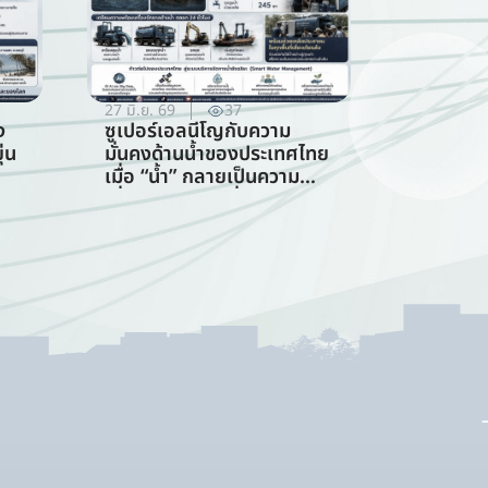
27 มิ.ย. 69
37
ง
ซูเปอร์เอลนีโญกับความ
่น
มั่นคงด้านน้ำของประเทศไทย
เมื่อ “น้ำ” กลายเป็นความ
เสี่ยงอันดับแรกที่ทุกภาคส่วน
ร
ต้องร่วมรับมือ (การจัดการ
ทรัพยากรน้ำ)