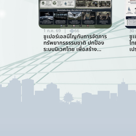
1 ก.ค. 69
66
30 
ซูเปอร์เอลนีโญกับการจัดการ
ซู
ทรัพยากรธรรมชาติ ปกป้อง
ไท
ระบบนิเวศไทย เพื่อสร้าง
เป
ภูมิคุ้มกันต่อวิกฤตภูมิอากาศ
ร้
(สาขาการจัดการ
ทรัพยากรธรรมชาติ)