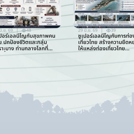
มิ.ย. 69
48
29 มิ.ย. 69
39
เปอร์เอลนีโญกับสุขภาพคน
ซูเปอร์เอลนีโญกับการท่อ
ย ปกป้องชีวิตและกลุ่ม
เที่ยวไทย สร้างความยืดหยุ
ราะบาง ท่ามกลางโลกที่
ให้แหล่งท่องเที่ยวไทย
อนขึ้น (สาขาสาธารณสุข)
ท่ามกลางความท้าทายจาก
สภาพภูมิอากาศ (สาขากา
ท่องเที่ยว)