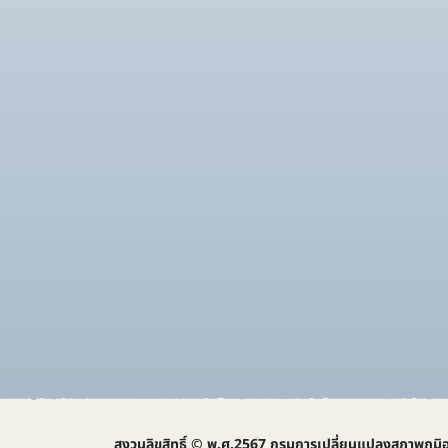
สงวนลิขสิทธิ์ © พ.ศ.2567 กรมการเปลี่ยนแปลงสภาพภูมิ