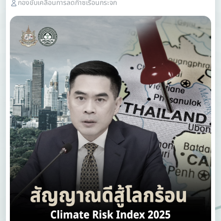
กองขับเคลื่อนการลดก๊าซเรือนกระจก