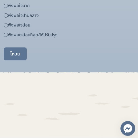
พึงพอใจมาก
พึงพอใจปานกลาง
พึงพอใจน้อย
พึงพอใจน้อยที่สุด/ให้ปรับปรุง
โหวต