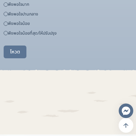
พึงพอใจมาก
พึงพอใจปานกลาง
พึงพอใจน้อย
พึงพอใจน้อยที่สุด/ให้ปรับปรุง
โหวต