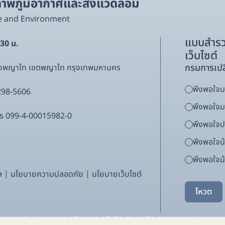
พภูมิอากาศและสิ่งแวดล้อม
e and Environment
แบบสำรว
.30 น.
เว็บไซต์
กรมการเปล
ขวงพญาไท เขตพญาไท กรุงเทพมหานคร
พึงพอใจมา
298-5606
พึงพอใจ
ากร 099-4-00015982-0
พึงพอใจ
พึงพอใจน
พึงพอใจน้
ล
นโยบายความปลอดภัย
นโยบายเว็บไซต์
โหวต