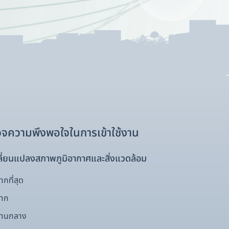
จความพึงพอใจในการเข้าใช้งาน
ี่ยนแปลงสภาพภูมิอากาศและสิ่งแวดล้อม
กที่สุด
มาก
ปานกลาง