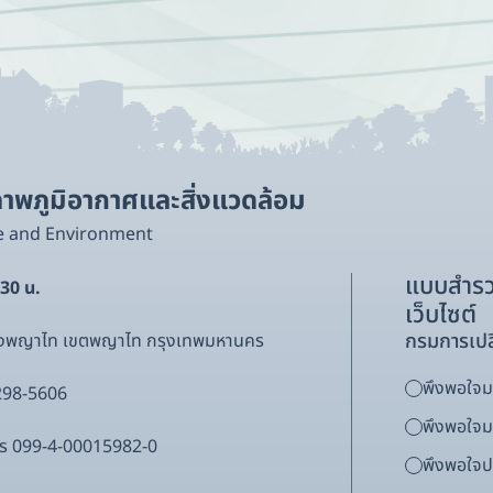
พภูมิอากาศและสิ่งแวดล้อม
e and Environment
แบบสำรว
.30 น.
เว็บไซต์
กรมการเปล
ขวงพญาไท เขตพญาไท กรุงเทพมหานคร
พึงพอใจมา
298-5606
พึงพอใจ
ากร 099-4-00015982-0
พึงพอใจ