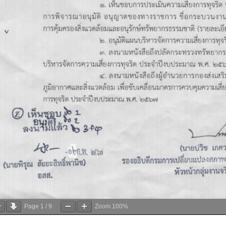
Page
1
/
9
Zoom
100%