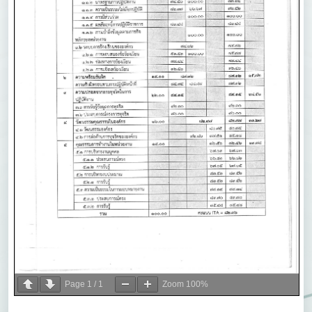
Page
1
/
1
Zoom
100%