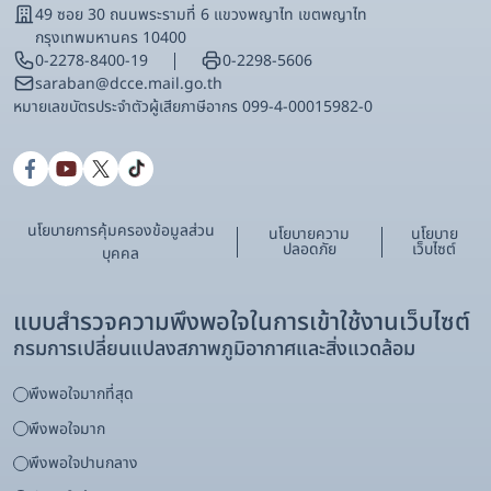
49 ซอย 30 ถนนพระรามที่ 6 แขวงพญาไท เขตพญาไท
กรุงเทพมหานคร 10400
0-2278-8400-19
0-2298-5606
saraban@dcce.mail.go.th
หมายเลขบัตรประจําตัวผู้เสียภาษีอากร 099-4-00015982-0
นโยบายการคุ้มครองข้อมูลส่วน
นโยบายความ
นโยบาย
ปลอดภัย
เว็บไซต์
บุคคล
แบบสำรวจความพึงพอใจในการเข้าใช้งานเว็บไซต์
กรมการเปลี่ยนแปลงสภาพภูมิอากาศและสิ่งแวดล้อม
พึงพอใจมากที่สุด
พึงพอใจมาก
พึงพอใจปานกลาง