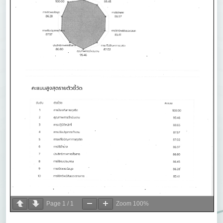
Page
1
/
1
Zoom
100%