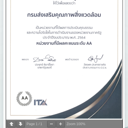
Page
1
/
1
Zoom
100%