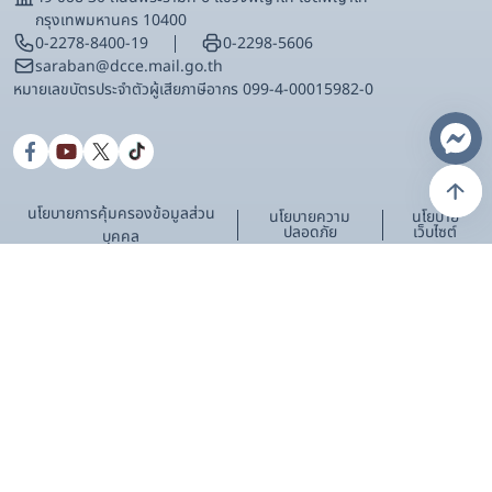
กรุงเทพมหานคร 10400
0-2278-8400-19
0-2298-5606
saraban@dcce.mail.go.th
หมายเลขบัตรประจําตัวผู้เสียภาษีอากร 099-4-00015982-0
นโยบายการคุ้มครองข้อมูลส่วน
นโยบายความ
นโยบาย
ปลอดภัย
เว็บไซต์
บุคคล
แบบสำรวจความพึงพอใจในการเข้าใช้งานเว็บไซต์
กรมการเปลี่ยนแปลงสภาพภูมิอากาศและสิ่งแวดล้อม
พึงพอใจมากที่สุด
พึงพอใจมาก
พึงพอใจปานกลาง
พึงพอใจน้อย