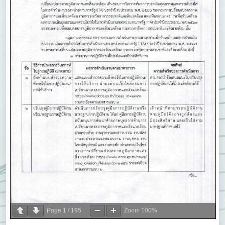
Page
1
/
195
Zoom
100%