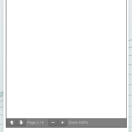
Page
1
/
4
Zoom
100%