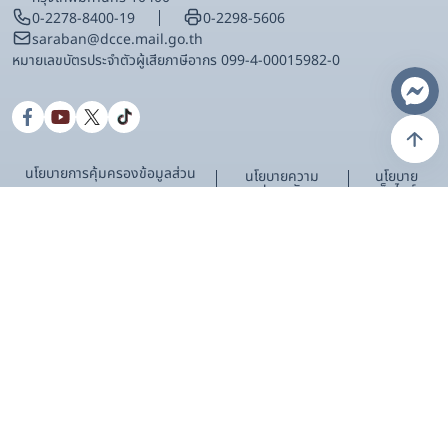
0-2278-8400-19
0-2298-5606
saraban@dcce.mail.go.th
หมายเลขบัตรประจําตัวผู้เสียภาษีอากร 099-4-00015982-0
นโยบายการคุ้มครองข้อมูลส่วน
นโยบายความ
นโยบาย
ปลอดภัย
เว็บไซต์
บุคคล
แบบสำรวจความพึงพอใจในการเข้าใช้งานเว็บไซต์
กรมการเปลี่ยนแปลงสภาพภูมิอากาศและสิ่งแวดล้อม
พึงพอใจมากที่สุด
พึงพอใจมาก
พึงพอใจปานกลาง
พึงพอใจน้อย