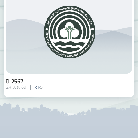
ปี 2567
24 มิ.ย. 69
5