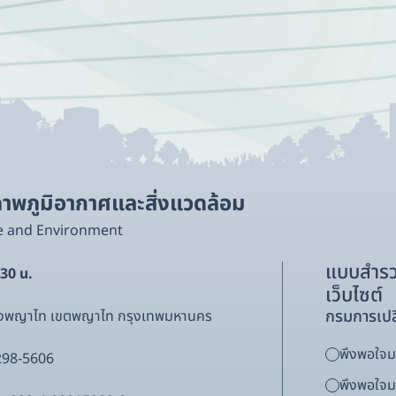
พภูมิอากาศและสิ่งแวดล้อม
e and Environment
แบบสำรว
.30 น.
เว็บไซต์
กรมการเปล
ขวงพญาไท เขตพญาไท กรุงเทพมหานคร
พึงพอใจมา
298-5606
พึงพอใจ