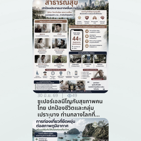
ภูมิคุ้มกันต่อวิกฤตภูมิอากาศ
(สาขาการจัดการ
ทรัพยากรธรรมชาติ)
30 มิ.ย. 69
49
ซูเปอร์เอลนีโญกับสุขภาพคน
ไทย ปกป้องชีวิตและกลุ่ม
เปราะบาง ท่ามกลางโลกที่
ร้อนขึ้น (สาขาสาธารณสุข)