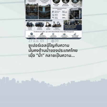
27 มิ.ย. 69
39
ซูเปอร์เอลนีโญกับความ
มั่นคงด้านน้ำของประเทศไทย
เมื่อ “น้ำ” กลายเป็นความ
เสี่ยงอันดับแรกที่ทุกภาคส่วน
ต้องร่วมรับมือ (การจัดการ
ทรัพยากรน้ำ)