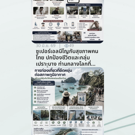
30 มิ.ย. 69
49
ซูเปอร์เอลนีโญกับสุขภาพคน
ไทย ปกป้องชีวิตและกลุ่ม
เปราะบาง ท่ามกลางโลกที่
ร้อนขึ้น (สาขาสาธารณสุข)