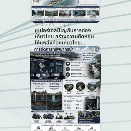
29 มิ.ย. 69
40
ซูเปอร์เอลนีโญกับการท่อง
เที่ยวไทย สร้างความยืดหยุ่น
ให้แหล่งท่องเที่ยวไทย
ท่ามกลางความท้าทายจาก
สภาพภูมิอากาศ (สาขาการ
ท่องเที่ยว)