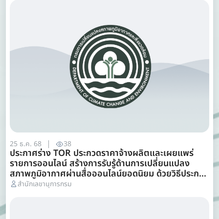
25 ธ.ค. 68
38
ประกาศร่าง TOR ประกวดราคาจ้างผลิตและเผยแพร่
รายการออนไลน์ สร้างการรับรู้ด้านการเปลี่ยนแปลง
สภาพภูมิอากาศผ่านสื่อออนไลน์ยอดนิยม ด้วยวิธีประกวด
ราคาอิเล็กทรอนิกส์ e-bidding วิจารณ์ 25-30 ธันวาคม
สำนักเลขานุการกรม
2568 โทร 022985628 e-mail
dccecenter@dcce.mail.go.th