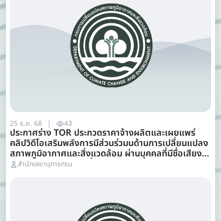
25 ธ.ค. 68
43
ประกาศร่าง TOR ประกวดราคาจ้างผลิตและเผยแพร่
คลิปวิดีโอเสริมพลังการมีส่วนร่วมนด้านการเปลี่ยนแปลง
สภาพภูมิอากาศและสิ่งแวดล้อม ผ่านบุคคลที่มีชื่อเสียง
ทางสถานีโทรทัศน์และสื่อออนไลน์ ด้วยวิธีประกวดราคา
สำนักเลขานุการกรม
อิเล็กทรอนิกส์ e-bidding วิจารณ์ 25-30 ธันวาคม
2568 โทร 022985628 e-mail
dccecenter@dcce.mail.go.th