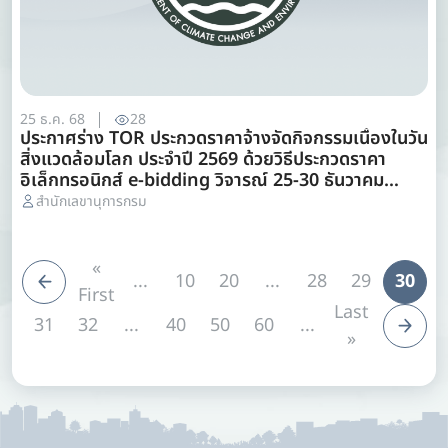
25 ธ.ค. 68
28
ประกาศร่าง TOR ประกวดราคาจ้างจัดกิจกรรมเนื่องในวัน
สิ่งแวดล้อมโลก ประจำปี 2569 ด้วยวิธีประกวดราคา
อิเล็กทรอนิกส์ e-bidding วิจารณ์ 25-30 ธันวาคม
2568 โทร 022985648 e-mail
สำนักเลขานุการกรม
dccecenter@dcce.mail.go.th
«
...
10
20
...
28
29
30
First
Last
31
32
...
40
50
60
...
»