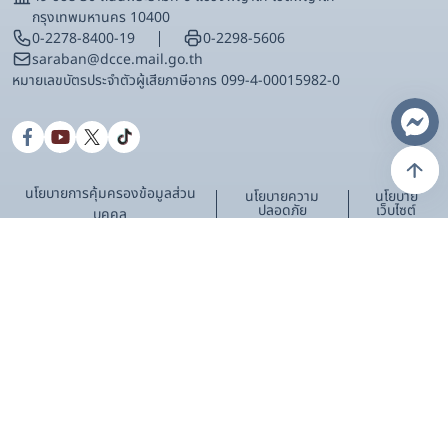
กรุงเทพมหานคร 10400
0-2278-8400-19
0-2298-5606
saraban@dcce.mail.go.th
หมายเลขบัตรประจําตัวผู้เสียภาษีอากร 099-4-00015982-0
นโยบายการคุ้มครองข้อมูลส่วน
นโยบายความ
นโยบาย
ปลอดภัย
เว็บไซต์
บุคคล
แบบสำรวจความพึงพอใจในการเข้าใช้งานเว็บไซต์
กรมการเปลี่ยนแปลงสภาพภูมิอากาศและสิ่งแวดล้อม
พึงพอใจมากที่สุด
พึงพอใจมาก
พึงพอใจปานกลาง
พึงพอใจน้อย