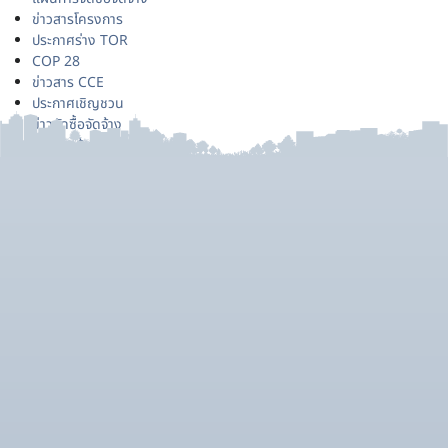
ข่าวสารโครงการ
ประกาศร่าง TOR
COP 28
ข่าวสาร CCE
ประกาศเชิญชวน
ข่าวจัดซื้อจัดจ้าง
ประกาศผู้ชนะ
ข่าวรับสมัครงาน
ประกาศยกเลิก
เหตุการณ์สำคัญด้าน CCE
ราคากลาง
สรุปผลการจัดซื้อจัดจ้าง
หลักสูตรอบรม/สัมมนา
ข่าวสำหรับเจ้าหน้าที่
สาระสำคัญในสัญญา
Uncategorized