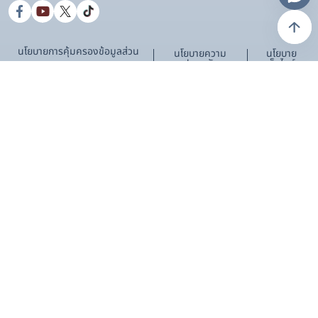
นโยบายการคุ้มครองข้อมูลส่วน
นโยบายความ
นโยบาย
ปลอดภัย
เว็บไซต์
บุคคล
แบบสำรวจความพึงพอใจในการเข้าใช้งานเว็บไซต์
กรมการเปลี่ยนแปลงสภาพภูมิอากาศและสิ่งแวดล้อม
พึงพอใจมากที่สุด
พึงพอใจมาก
พึงพอใจปานกลาง
พึงพอใจน้อย
พึงพอใจน้อยที่สุด/ให้ปรับปรุง
โหวต