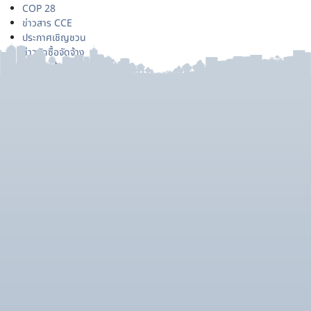
COP 28
ข่าวสาร CCE
ประกาศเชิญชวน
ข่าวจัดซื้อจัดจ้าง
ประกาศผู้ชนะ
ข่าวรับสมัครงาน
ประกาศยกเลิก
เหตุการณ์สำคัญด้าน CCE
ราคากลาง
สรุปผลการจัดซื้อจัดจ้าง
หลักสูตรอบรม/สัมมนา
ข่าวสำหรับเจ้าหน้าที่
สาระสำคัญในสัญญา
Uncategorized