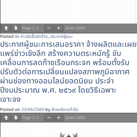
Page
1
/
1
Zoom
100%
Posted in
ข่าวจัดซื้อจัดจ้าง
,
ประกาศผู้ชนะ
ประกาศผู้ชนะการเสนอราคา จ้างผลิตและเผย
แพร่ข่าวเชิงลึก สร้างความตระหนักรู้ ขับ
เคลื่อนการลดก๊าซเรือนกระจก พร้อมตั้งรับ
ปรับตัวต่อการเปลี่ยนแปลงสภาพภูมิอากาศ
ผ่านช่องทางออนไลน์ยอดนิยม ประจำ
ปีงบประมาณ พ.ศ. ๒๕๖๙ โดยวิธีเฉพาะ
เจาะจง
Posted on
23/06/2569
by
ฝ่ายบริหารทั่วไป
Page
1
/
1
Zoom
100%